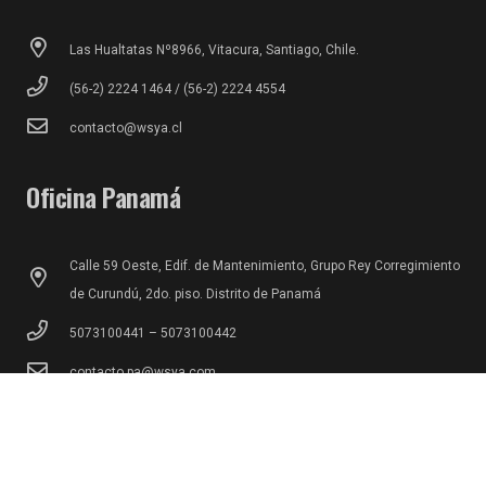
Las Hualtatas Nº8966, Vitacura, Santiago, Chile.
(56-2) 2224 1464 / (56-2) 2224 4554
contacto@wsya.cl
Oficina Panamá
Calle 59 Oeste, Edif. de Mantenimiento, Grupo Rey Corregimiento
de Curundú, 2do. piso. Distrito de Panamá
5073100441 – 5073100442
contacto.pa@wsya.com