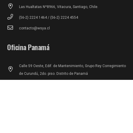
Las Hualtatas Nº8966, Vitacura, Santiago, Chile.
(56-2) 2224 1464 / (56-2) 2224 4554
contacto@wsya.cl
Oficina Panamá
Calle 59 Oeste, Edif. de Mantenimiento, Grupo Rey Corregimiento
de Curundú, 2do. piso. Distrito de Panamá
5073100441 – 5073100442
contacto.pa@wsya.com