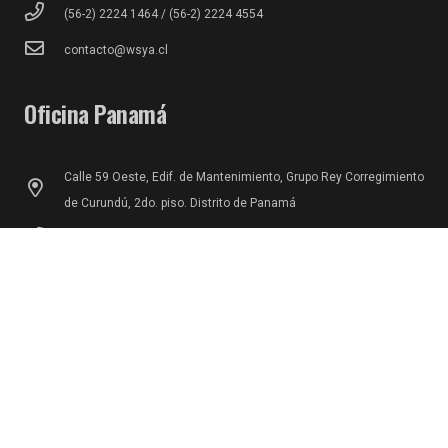
(56-2) 2224 1464 / (56-2) 2224 4554
contacto@wsya.cl
Oficina Panamá
Calle 59 Oeste, Edif. de Mantenimiento, Grupo Rey Corregimiento
de Curundú, 2do. piso. Distrito de Panamá
5073100441 – 5073100442
contacto.pa@wsya.com