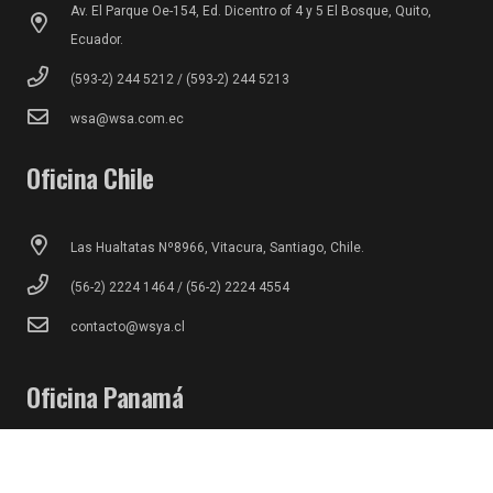
Av. El Parque Oe-154, Ed. Dicentro of 4 y 5 El Bosque, Quito,
Ecuador.
(593-2) 244 5212 / (593-2) 244 5213
wsa@wsa.com.ec
Oficina Chile
Las Hualtatas Nº8966, Vitacura, Santiago, Chile.
(56-2) 2224 1464 / (56-2) 2224 4554
contacto@wsya.cl
Oficina Panamá
Calle 59 Oeste, Edif. de Mantenimiento, Grupo Rey Corregimiento