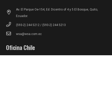
Av. El Parque Oe-154, Ed. Dicentro of 4 y 5 El Bosque, Quito,
Ecuador.
(593-2) 244 5212 / (593-2) 244 5213
wsa@wsa.com.ec
Oficina Chile
Las Hualtatas Nº8966, Vitacura, Santiago, Chile.
(56-2) 2224 1464 / (56-2) 2224 4554
contacto@wsya.cl
Oficina Panamá