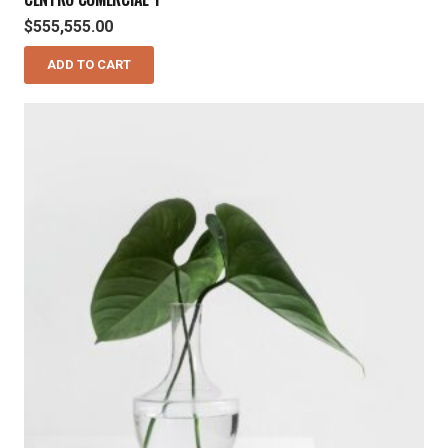
$
555,555.00
ADD TO CART